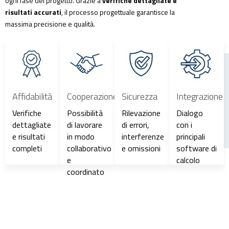
ogni fase del progetto. Grazie a
verifiche dettagliate e
risultati accurati
, il processo progettuale garantisce la
massima precisione e qualità.
Affidabilità
Cooperazione
Sicurezza
Integrazione
Verifiche
Possibilità
Rilevazione
Dialogo
dettagliate
di lavorare
di errori,
con i
e risultati
in modo
interferenze
principali
completi
collaborativo
e omissioni
software di
e
calcolo
coordinato