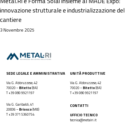
Metal.Ri e Forma Solai insieme al MADE Expo:
innovazione strutturale e industrializzazione del
cantiere
3 Novembre 2025
SEDE LEGALE E AMMINISTRATIVA
UNITÀ PRODUTTIVE
Via G. Abbruzzese, 42
Via G. Abbruzzese, 42
70020 –
Bitetto
(BA)
70020 –
Bitetto
(BA)
T
+39 080 9921197
T
+39 080 9921197
Via G. Garibaldi, 41
CONTATTI
20836 –
Briosco
(MB)
T
+39 371 5360754
UFFICIO TECNICO
tecnica@metalri.it