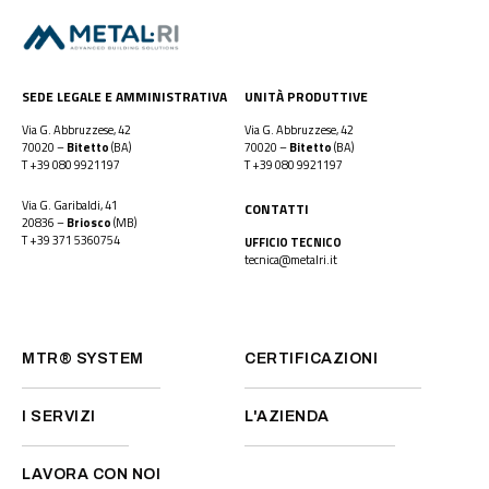
SEDE LEGALE E AMMINISTRATIVA
UNITÀ PRODUTTIVE
Via G. Abbruzzese, 42
Via G. Abbruzzese, 42
70020 –
Bitetto
(BA)
70020 –
Bitetto
(BA)
T
+39 080 9921197
T
+39 080 9921197
Via G. Garibaldi, 41
CONTATTI
20836 –
Briosco
(MB)
T
+39 371 5360754
UFFICIO TECNICO
tecnica@metalri.it
MTR® SYSTEM
CERTIFICAZIONI
I SERVIZI
L'AZIENDA
LAVORA CON NOI