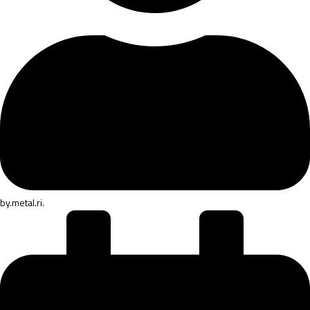
by
.metal.ri.