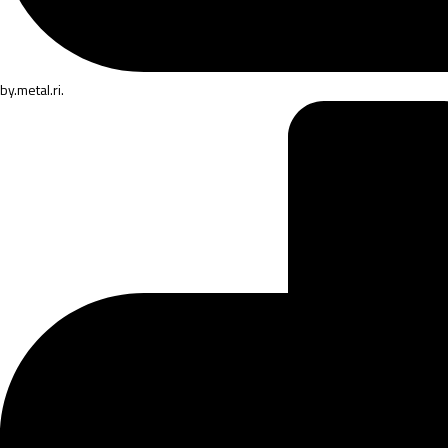
by
.metal.ri.