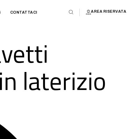
AREA RISERVATA
S
CONTATTACI
vetti
in laterizio