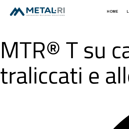
HOME
L
MTR® T su ca
traliccati e a