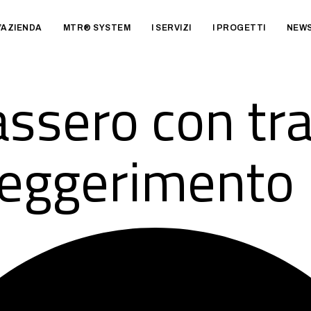
’AZIENDA
MTR® SYSTEM
I SERVIZI
I PROGETTI
NEW
ssero con tra
lleggerimento 