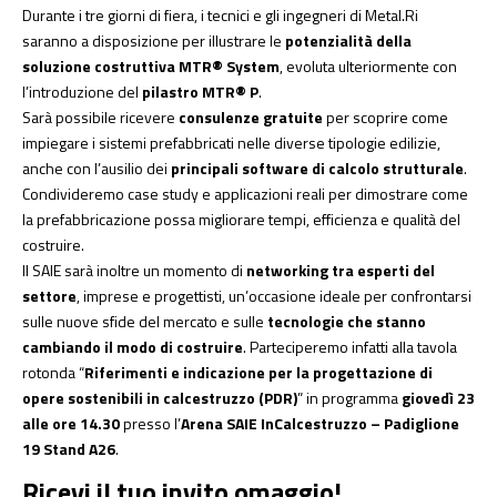
Durante i tre giorni di fiera, i tecnici e gli ingegneri di Metal.Ri
saranno a disposizione per illustrare le
potenzialità della
soluzione costruttiva MTR® System
, evoluta ulteriormente con
l’introduzione del
pilastro MTR® P
.
Sarà possibile ricevere
consulenze gratuite
per scoprire come
impiegare i sistemi prefabbricati nelle diverse tipologie edilizie,
anche con l’ausilio dei
principali software di calcolo strutturale
.
Condivideremo case study e applicazioni reali per dimostrare come
la prefabbricazione possa migliorare tempi, efficienza e qualità del
costruire.
Il SAIE sarà inoltre un momento di
networking tra esperti del
settore
, imprese e progettisti, un’occasione ideale per confrontarsi
sulle nuove sfide del mercato e sulle
tecnologie che stanno
cambiando il modo di costruire
. Parteciperemo infatti alla tavola
rotonda “
Riferimenti e indicazione per la progettazione di
opere sostenibili in calcestruzzo (PDR)
” in programma
giovedì 23
alle ore 14.30
presso l’
Arena SAIE InCalcestruzzo – Padiglione
19 Stand A26
.
Ricevi il tuo invito omaggio!