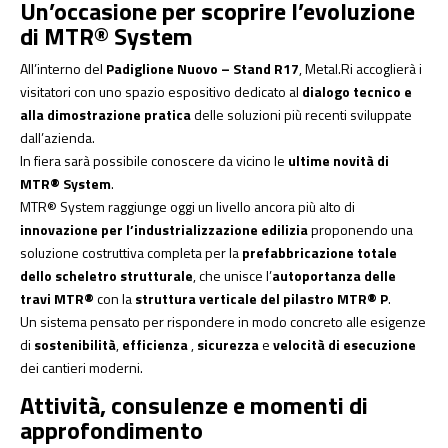
Un’occasione per scoprire l’evoluzione
di MTR® System
All’interno del
Padiglione Nuovo – Stand R17
, Metal.Ri accoglierà i
visitatori con uno spazio espositivo dedicato al
dialogo tecnico e
alla dimostrazione pratica
delle soluzioni più recenti sviluppate
dall’azienda.
In fiera sarà possibile conoscere da vicino le
ultime novità di
MTR® System
.
MTR® System raggiunge oggi un livello ancora più alto di
innovazione per l’industrializzazione edilizia
proponendo una
soluzione costruttiva completa per la
prefabbricazione totale
dello scheletro strutturale
, che unisce l’
autoportanza delle
travi MTR®
con la
struttura verticale del pilastro MTR® P
.
Un sistema pensato per rispondere in modo concreto alle esigenze
di
sostenibilità
,
efficienza
,
sicurezza
e
velocità di esecuzione
dei cantieri moderni.
Attività, consulenze e momenti di
approfondimento