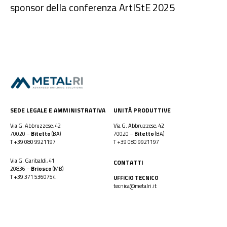
sponsor della conferenza ArtIStE 2025
SEDE LEGALE E AMMINISTRATIVA
UNITÀ PRODUTTIVE
Via G. Abbruzzese, 42
Via G. Abbruzzese, 42
70020 –
Bitetto
(BA)
70020 –
Bitetto
(BA)
T
+39 080 9921197
T
+39 080 9921197
Via G. Garibaldi, 41
CONTATTI
20836 –
Briosco
(MB)
T
+39 371 5360754
UFFICIO TECNICO
tecnica@metalri.it