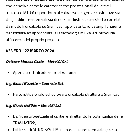
che descrive come le caratteristiche prestazionali delle travi
tralicciate MTR® rispondono alle diverse esigenze costruttive sia
degli edifici residenziali sia di quelli industriali. Casi studio correlati
da modelli di calcolo su Sismicad rappresentano esempi funzionali
per iniziare ad approcciarsi alla tecnologia MTR® ed introdurla
all’interno del proprio progetto.
VENERDI’ 22 MARZO 2024
Dott.ssa Maresa Conte – Metal.Ri S.r.l.
Apertura ed introduzione al webinar.
Ing. Gianni Bizzotto – Concrete S.r.l.
Parte istituzionale sul software di calcolo strutturale Sismicad.
Ing. Nicola dell’Olio – Metal.Ri S.r.l.
Dall’idea progettuale al cantiere sfruttando le potenzialità delle
TRAVI MTR®;
L’utilizzo di MTR® SYSTEM in un edificio residenziale (scelta