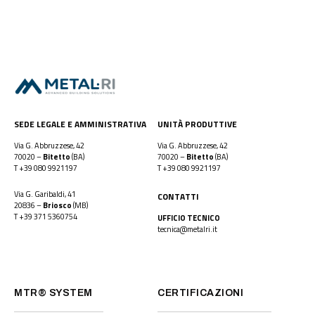
SEDE LEGALE E AMMINISTRATIVA
UNITÀ PRODUTTIVE
Via G. Abbruzzese, 42
Via G. Abbruzzese, 42
70020 –
Bitetto
(BA)
70020 –
Bitetto
(BA)
T
+39 080 9921197
T
+39 080 9921197
Via G. Garibaldi, 41
CONTATTI
20836 –
Briosco
(MB)
T
+39 371 5360754
UFFICIO TECNICO
tecnica@metalri.it
MTR® SYSTEM
CERTIFICAZIONI