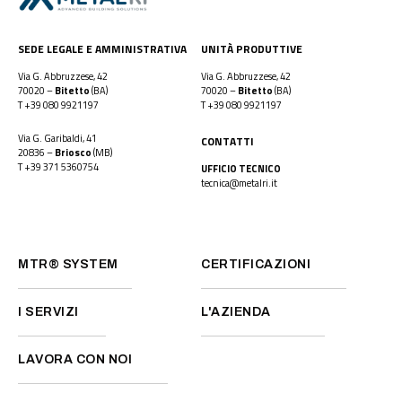
SEDE LEGALE E AMMINISTRATIVA
UNITÀ PRODUTTIVE
Via G. Abbruzzese, 42
Via G. Abbruzzese, 42
70020 –
Bitetto
(BA)
70020 –
Bitetto
(BA)
T
+39 080 9921197
T
+39 080 9921197
Via G. Garibaldi, 41
CONTATTI
20836 –
Briosco
(MB)
T
+39 371 5360754
UFFICIO TECNICO
tecnica@metalri.it
MTR® SYSTEM
CERTIFICAZIONI
I SERVIZI
L'AZIENDA
LAVORA CON NOI