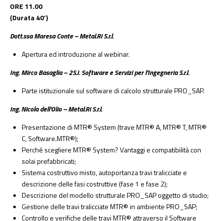
ORE 11.00
(Durata 40’)
Dott.ssa Maresa Conte – Metal.Ri S.r.l.
Apertura ed introduzione al webinar.
Ing. Mirco Basaglia – 2S.I. Software e Servizi per l’Ingegneria S.r.l.
Parte istituzionale sul software di calcolo strutturale PRO_SAP.
Ing. Nicola dell’Olio – Metal.Ri S.r.l.
Presentazione di MTR® System (trave MTR® A, MTR® T, MTR®
C, Software.MTR®);
Perché scegliere MTR® System? Vantaggi e compatibilità con
solai prefabbricati;
Sistema costruttivo misto, autoportanza travi tralicciate e
descrizione delle fasi costruttive (fase 1 e fase 2);
Descrizione del modello strutturale PRO_SAP oggetto di studio;
Gestione delle travi tralicciate MTR® in ambiente PRO_SAP;
Controllo e verifiche delle travi MTR® attraverso il Software