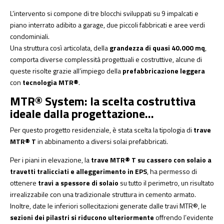
L’intervento si compone di tre blocchi sviluppati su 9 impalcati e
piano interrato adibito a garage, due piccoli fabbricati e aree verdi
condominiali.
Una struttura così articolata, della
grandezza di quasi 40.000 mq
,
comporta diverse complessità progettuali e costruttive, alcune di
queste risolte grazie all’impiego della
prefabbricazione leggera
con
tecnologia MTR®
.
MTR® System: la scelta costruttiva
ideale dalla progettazione…
Per questo progetto residenziale, è stata scelta la tipologia di
trave
MTR® T
in abbinamento a diversi solai prefabbricati.
Per i piani in elevazione, la
trave MTR® T su cassero con solaio a
travetti tralicciati e alleggerimento in EPS
, ha permesso di
ottenere
travi a spessore di solaio
su tutto il perimetro, un risultato
irrealizzabile con una tradizionale struttura in cemento armato.
Inoltre, date le inferiori sollecitazioni generate dalle travi MTR®, le
sezioni dei pilastri si riducono ulteriormente
offrendo l’evidente