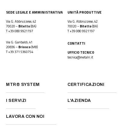
SEDE LEGALE E AMMINISTRATIVA
UNITÀ PRODUTTIVE
Via G. Abbruzzese, 42
Via G. Abbruzzese, 42
70020 –
Bitetto
(BA)
70020 –
Bitetto
(BA)
T
+39 080 9921197
T
+39 080 9921197
Via G. Garibaldi, 41
CONTATTI
20836 –
Briosco
(MB)
T
+39 371 5360754
UFFICIO TECNICO
tecnica@metalri.it
MTR® SYSTEM
CERTIFICAZIONI
I SERVIZI
L'AZIENDA
LAVORA CON NOI