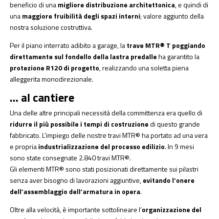
beneficio di una
migliore distribuzione architettonica
, e quindi di
una
maggiore fruibilità degli spazi interni
; valore aggiunto della
nostra soluzione costruttiva.
Per il piano interrato adibito a garage, la
trave MTR® T poggiando
direttamente sul fondello della lastra predalle
ha garantito la
protezione R120 di progetto
, realizzando una soletta piena
alleggerita monodirezionale.
… al cantiere
Una delle altre principali necessità della committenza era quello di
ridurre il più possibile i tempi di costruzione
di questo grande
fabbricato. L’impiego delle nostre travi MTR® ha portato ad una vera
e propria
industrializzazione del processo edilizio
. In 9 mesi
sono state consegnate 2.840 travi MTR®.
Gli elementi MTR® sono stati posizionati direttamente sui pilastri
senza aver bisogno di lavorazioni aggiuntive,
evitando l’onere
dell’assemblaggio dell’armatura in opera
.
Oltre alla velocità, è importante sottolineare l’
organizzazione del