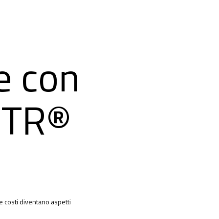
le con
MTR®
 e costi diventano aspetti