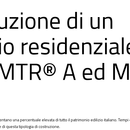
uzione di un
cio residenzia
i MTR® A ed 
ntano una percentuale elevata di tutto il patrimonio edilizio italiano. Tempi
 di questa tipologia di costruzione.