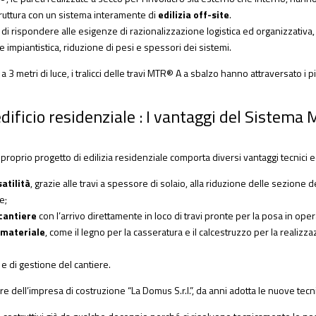
truttura con un sistema interamente di
edilizia off-site
.
i rispondere alle esigenze di razionalizzazione logistica ed organizzativa, 
 impiantistica, riduzione di pesi e spessori dei sistemi.
 a 3 metri di luce, i tralicci delle travi MTR® A a sbalzo hanno attraversato i p
dificio residenziale : I vantaggi del Sistema 
 proprio progetto di edilizia residenziale comporta diversi vantaggi tecnici 
atilità
, grazie alle travi a spessore di solaio, alla riduzione delle sezione dei
e;
 cantiere
con l’arrivo direttamente in loco di travi pronte per la posa in oper
 materiale
, come il legno per la casseratura e il calcestruzzo per la realizza
e di gestione del cantiere.
e dell’impresa di costruzione “La Domus S.r.l.”, da anni adotta le nuove tecn