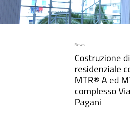
News
Costruzione di
residenziale c
MTR® A ed MT
complesso Via
Pagani