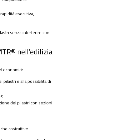
rapidità esecutiva,
ilastri senza interferire con
MTR® nell’edilizia
ed economici:
 pilastri e alla possibilità di
a;
zione dei pilastri con sezioni
iche costruttive.