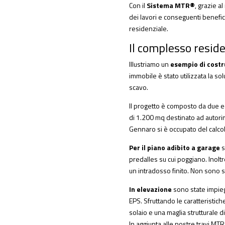
Con il
Sistema MTR®
, grazie a
dei lavori e conseguenti benefici 
residenziale.
Il complesso resid
Illustriamo un
esempio di costr
immobile è stato utilizzata la sol
scavo.
Il progetto è composto da due ed
di 1.200 mq destinato ad autorim
Gennaro si è occupato del calcol
Per il piano adibito a garage
s
predalles su cui poggiano. Inolt
un intradosso finito. Non sono st
In elevazione
sono state impie
EPS. Sfruttando le caratteristiche
solaio e una maglia strutturale di
In aggiunta alle nostre travi MT