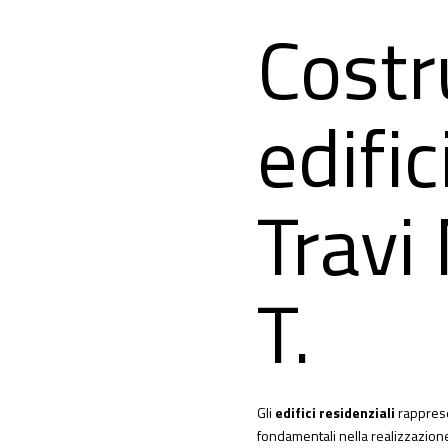
Costr
edifi
Trav
T.
Gli
edifici residenziali
rapprese
fondamentali nella realizzazione