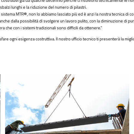
i costruttivi già da qualche decennio perché ci risolvono tecnicamente le n
balzi lunghi e la riduzione del numero di pilastri.
sistema MTR®, non lo abbiamo lasciato più ed è anzi la nostra tecnica di co
che dalla possibilità di svolgere un lavoro pulito, con la diminuzione di punt
a che con i sistemi tradizionali sono difficili da ottenere.”
re ogni esigenza costruttiva. Il nostro ufficio tecnico ti presenterà la migli