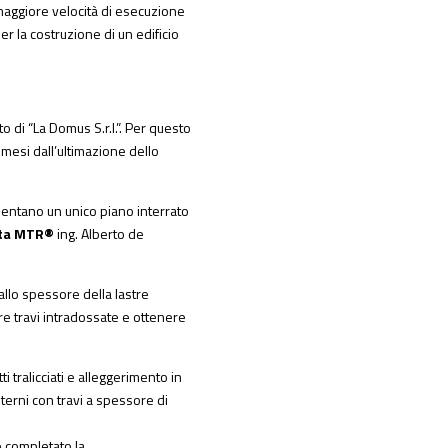
 maggiore velocità di esecuzione
er la costruzione di un edificio
o di “La Domus S.r.l.”. Per questo
4 mesi dall’ultimazione dello
esentano un unico piano interrato
sta MTR®
ing. Alberto de
allo spessore della lastre
re travi intradossate e ottenere
i tralicciati e alleggerimento in
nterni con travi a spessore di
o completato la