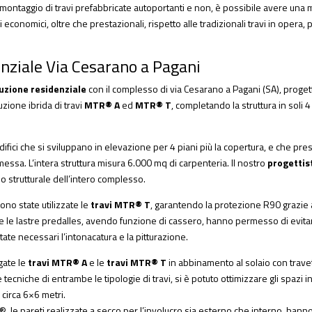
l montaggio di travi prefabbricate autoportanti e non, è possibile avere una
economici, oltre che prestazionali, rispetto alle tradizionali travi in opera, p
enziale Via Cesarano a Pagani
uzione residenziale
con il complesso di via Cesarano a Pagani (SA), progett
uzione ibrida di travi
MTR® A
ed
MTR® T
, completando la struttura in soli 
ifici che si sviluppano in elevazione per 4 piani più la copertura, e che pr
essa. L’intera struttura misura 6.000 mq di carpenteria. Il nostro
progetti
o strutturale dell’intero complesso.
ono state utilizzate le
travi MTR® T
, garantendo la protezione R90 grazie 
re le lastre predalles, avendo funzione di cassero, hanno permesso di evita
ate necessari l’intonacatura e la pitturazione.
gate le
travi MTR® A
e le
travi MTR® T
in abbinamento al solaio con travett
 tecniche di entrambe le tipologie di travi, si è potuto ottimizzare gli spazi i
 circa 6×6 metri.
R®, le pareti realizzate a secco per l’involucro sia esterno che interno, hann