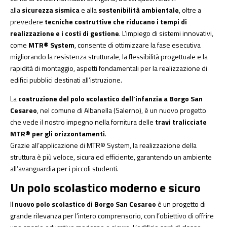
alla
sicurezza sismica
e alla
sostenibilità ambientale
, oltre a
prevedere
tecniche costruttive che riducano i tempi di
realizzazione e i costi di gestione
. L’impiego di sistemi innovativi,
come
MTR® System
, consente di ottimizzare la fase esecutiva
migliorando la resistenza strutturale, la flessibilità progettuale e la
rapidità di montaggio, aspetti fondamentali per la realizzazione di
edifici pubblici destinati all’istruzione.
La
costruzione del polo scolastico dell’infanzia a Borgo San
Cesareo
, nel comune di Albanella (Salerno), è un nuovo progetto
che vede il nostro impegno nella fornitura delle
travi tralicciate
MTR® per gli orizzontamenti
.
Grazie all’applicazione di MTR® System, la realizzazione della
struttura è più veloce, sicura ed efficiente, garantendo un ambiente
all’avanguardia per i piccoli studenti.
Un polo scolastico moderno e sicuro
Il
nuovo polo scolastico di Borgo San Cesareo
è un progetto di
grande rilevanza per l’intero comprensorio, con l’obiettivo di offrire