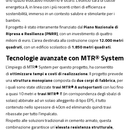
uno spazio educativo moderno e sicuro. L’edificio sarà di classe
energetica A, in linea con i più recenti criteri di efficienza e
sostenibilità, immerso in un contesto salubre e stimolante per i
bambini.
Il progetto è stato interamente finanziato dal
Piano Nazionale di
Ripresa e Resilienza (PNRR)
, con un investimento di quattro
milioni di euro. L’area destinata alla costruzione copre
12.000 metri
quadrati
, con un edificio scolastico di
1.850 metri quadrati
.
Tecnologie avanzate con MTR® System
L’impiego di MTR
®
System per questo progetto, ha consentito
di
ottimizzare tempi e costi di realizzazione
. Il progetto prevede
una
struttura monopiano
composta da
due corpi di fabbrica
, per
i quali sono state utilizzate
travi MTR® A autoportanti
con luci fino
a quasi 10 metri e
travi MTR® T
(in corrispondenza degli sbalzi di
solaio) abbinate ad un solaio alleggerito di tipo EPS, il tutto
contenuto nello spessore di 40cm ed eliminando quindi travi
ribassate per tutto l’impalcato.
Rispetto alle soluzioni tradizionali in cemento armato, questa
combinazione garantisce un’
elevata resistenza strutturale
,