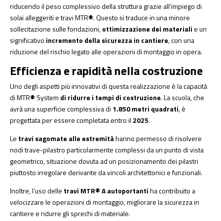
riducendo il peso complessivo della struttura grazie all’impiego di
solai alleggeriti e travi MTR
®
. Questo si traduce in una minore
sollecitazione sulle fondazioni,
ottimizzazione dei materiali
e un
significativo
incremento della sicurezza in cantiere
, con una
riduzione del rischio legato alle operazioni di montaggio in opera.
Efficienza e rapidità nella costruzione
Uno degli aspetti più innovativi di questa realizzazione è la capacità
di MTR
®
System
di ridurre i tempi di costruzione
. La scuola, che
avrà una superficie complessiva di
1.850 metri quadrati
, è
progettata per essere completata entro il
2025
.
Le
travi sagomate alle estremità
hanno permesso di risolvere
nodi trave-pilastro particolarmente complessi da un punto di vista
geometrico, situazione dovuta ad un posizionamento dei pilastri
piuttosto irregolare derivante da vincoli architettonici e funzionali.
Inoltre, l’uso delle
travi MTR® A autoportanti
ha contribuito a
velocizzare le operazioni di montaggio, migliorare la sicurezza in
cantiere e ridurre gli sprechi di materiale.