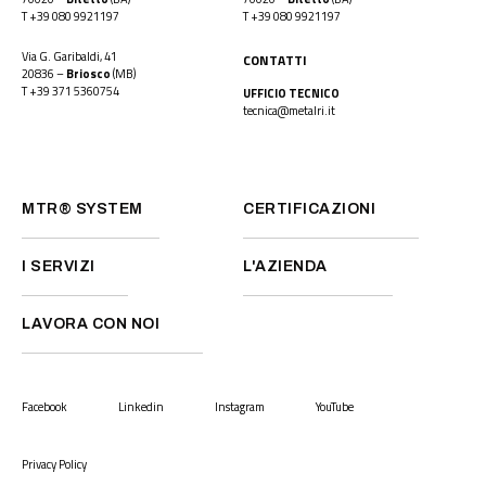
T
+39 080 9921197
T
+39 080 9921197
Via G. Garibaldi, 41
CONTATTI
20836 –
Briosco
(MB)
T
+39 371 5360754
UFFICIO TECNICO
tecnica@metalri.it
MTR® SYSTEM
CERTIFICAZIONI
I SERVIZI
L'AZIENDA
LAVORA CON NOI
Facebook
Linkedin
Instagram
YouTube
Privacy Policy