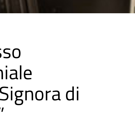
sso
iale
Signora di
”