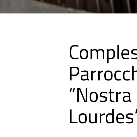
Comple
Parrocch
“Nostra 
Lourdes