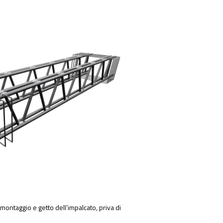
 montaggio e getto dell’impalcato, priva di