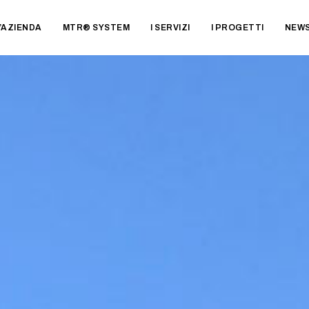
’AZIENDA
MTR® SYSTEM
I SERVIZI
I PROGETTI
NEW