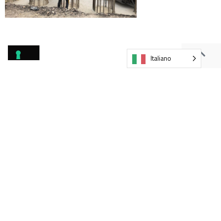
Italiano
SEDE LEGALE E AMMINISTRATIVA
UNITÀ PRODUTTIVE
Via G. Abbruzzese, 42
Via G. Abbruzzese, 42
70020 –
Bitetto
(BA)
70020 –
Bitetto
(BA)