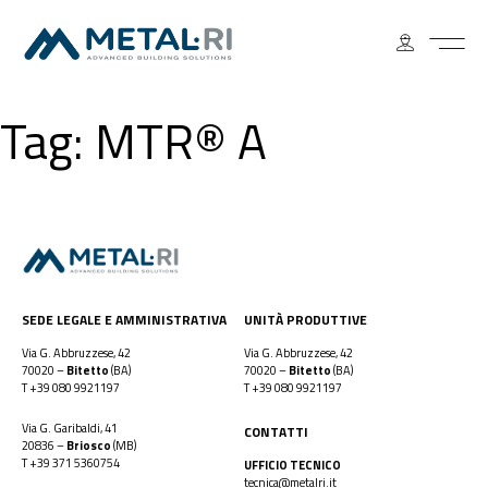
Tag:
MTR® A
SEDE LEGALE E AMMINISTRATIVA
UNITÀ PRODUTTIVE
Via G. Abbruzzese, 42
Via G. Abbruzzese, 42
70020 –
Bitetto
(BA)
70020 –
Bitetto
(BA)
T
+39 080 9921197
T
+39 080 9921197
Via G. Garibaldi, 41
CONTATTI
20836 –
Briosco
(MB)
T
+39 371 5360754
UFFICIO TECNICO
tecnica@metalri.it