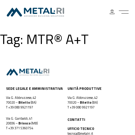
Tag:
MTR® A+T
SEDE LEGALE E AMMINISTRATIVA
UNITÀ PRODUTTIVE
Via G. Abbruzzese, 42
Via G. Abbruzzese, 42
70020 –
Bitetto
(BA)
70020 –
Bitetto
(BA)
T
+39 080 9921197
T
+39 080 9921197
Via G. Garibaldi, 41
CONTATTI
20836 –
Briosco
(MB)
T
+39 371 5360754
UFFICIO TECNICO
tecnica@metalri.it