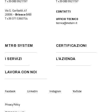
T
+39 080 9921197
T
+39 080 9921197
Via G. Garibaldi, 41
CONTATTI
20836 –
Briosco
(MB)
T
+39 371 5360754
UFFICIO TECNICO
tecnica@metalri.it
MTR® SYSTEM
CERTIFICAZIONI
I SERVIZI
L'AZIENDA
LAVORA CON NOI
Facebook
Linkedin
Instagram
YouTube
Privacy Policy