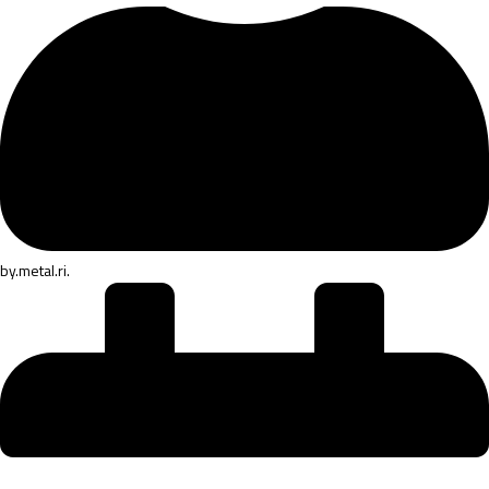
by
.metal.ri.