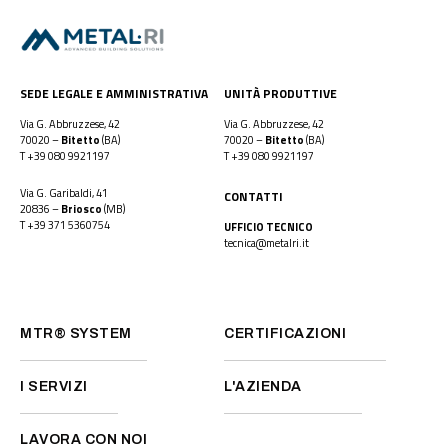
SEDE LEGALE E AMMINISTRATIVA
UNITÀ PRODUTTIVE
Via G. Abbruzzese, 42
Via G. Abbruzzese, 42
70020 –
Bitetto
(BA)
70020 –
Bitetto
(BA)
T
+39 080 9921197
T
+39 080 9921197
Via G. Garibaldi, 41
CONTATTI
20836 –
Briosco
(MB)
T
+39 371 5360754
UFFICIO TECNICO
tecnica@metalri.it
MTR® SYSTEM
CERTIFICAZIONI
I SERVIZI
L'AZIENDA
LAVORA CON NOI