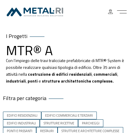
I Progetti
MTR® A
Con l’impiego delle travi tralicciate prefabbricate di MTR® System è
possibile realizzare qualsiasi tipologia di edificio. Oltre 35 anni di
attività nella
costruzione di edifici residenziali
,
commerciali
,
industriali
,
ponti
e
strutture architettoniche complesse.
Filtra per categoria
EDIFICI RESIDENZIALI
EDIFICI COMMERCIALI E TERZIARI
EDIFICI INDUSTRIALI
STRUTTURE RICETTIVE
PARCHEGGI
PONTI E PASSANTI
RESTAURI
STRUTTURE E ARCHITETTURE COMPLESSE