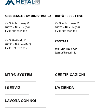
SEDE LEGALE E AMMINISTRATIVA
UNITÀ PRODUTTIVE
Via G. Abbruzzese, 42
Via G. Abbruzzese, 42
70020 –
Bitetto
(BA)
70020 –
Bitetto
(BA)
T
+39 080 9921197
T
+39 080 9921197
Via G. Garibaldi, 41
CONTATTI
20836 –
Briosco
(MB)
T
+39 371 5360754
UFFICIO TECNICO
tecnica@metalri.it
MTR® SYSTEM
CERTIFICAZIONI
I SERVIZI
L'AZIENDA
LAVORA CON NOI