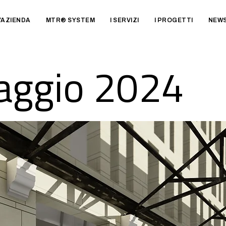
’AZIENDA
MTR® SYSTEM
I SERVIZI
I PROGETTI
NEW
aggio 2024