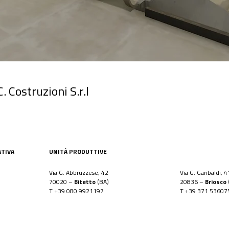
. Costruzioni S.r.l
ATIVA
UNITÀ PRODUTTIVE
Via G. Abbruzzese, 42
Via G. Garibaldi, 4
70020 –
Bitetto
(BA)
20836 –
Briosco
T
+39 080 9921197
T
+39 371 53607