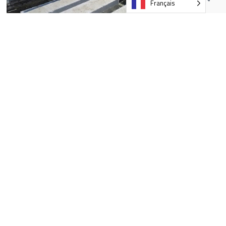
Français
CONTACTS
1
DÉPARTEMENT TECHNIQUE
(MB)
tecnica@metalri.it