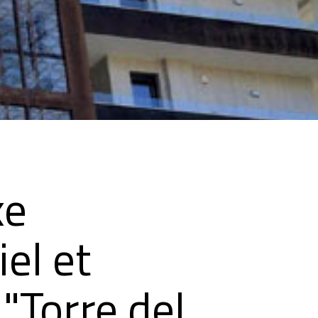
xe
iel et
 "Torre del