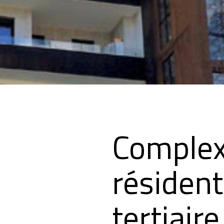
Comple
résident
tertiaire