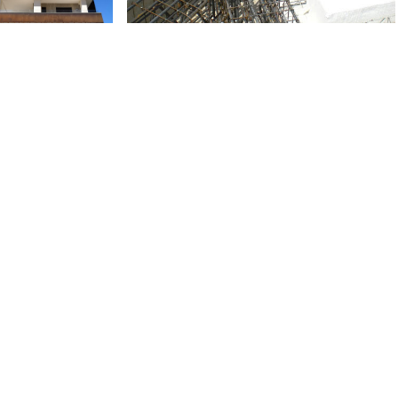
RATIF
UNITÉS DE PRODUCTION
Via G. Abbruzzese, 42
Via G. Garibaldi, 4
70020 -
Bitetto
(BA)
20836 –
Briosco