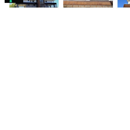
SIÈGE SOCIAL ET ADMINIST
Via G. Abbruzzese, 42
70020 -
Bitetto
(BA)