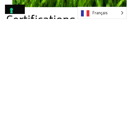
Français
Certifications
environnementales et
marchés publics
écologiques (Green
Public Procurement)
"Les produits certifiés ReMade in Italy® sont à
part entière des produits de l'économie circulaire,
fiables, traçables et innovants.