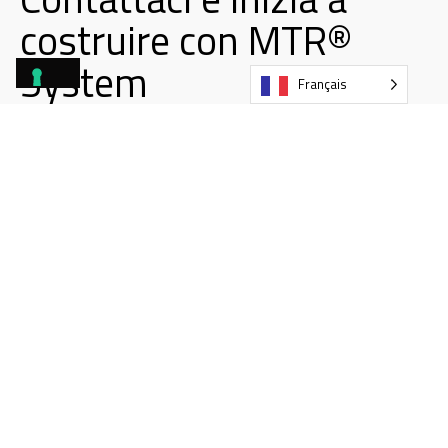
costruire con MTR®
System
Français
1/3
2/3
3/3
Seleziona la tipologia di struttura
Résidentiel
Commerciale e terziario
Industriel
Parcheggio