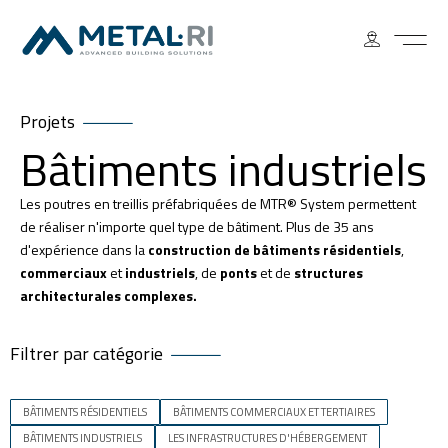
Projets
Bâtiments industriels
Les poutres en treillis préfabriquées de MTR® System permettent
de réaliser n'importe quel type de bâtiment. Plus de 35 ans
d'expérience dans la
construction de bâtiments résidentiels
,
commerciaux
et
industriels
, de
ponts
et de
structures
architecturales complexes.
Filtrer par catégorie
BÂTIMENTS RÉSIDENTIELS
BÂTIMENTS COMMERCIAUX ET TERTIAIRES
BÂTIMENTS INDUSTRIELS
LES INFRASTRUCTURES D'HÉBERGEMENT