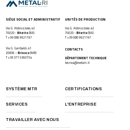
SIÈGE SOCIAL ET ADMINISTRATIF
UNITÉS DE PRODUCTION
Via G. Abbruzzese, 42
Via G. Abbruzzese, 42
70020 -
Bitetto
(BA)
70020 -
Bitetto
(BA)
T
+39 080 9921197
T
+39 080 9921197
Via G. Garibaldi, 41
CONTACTS
20836 –
Briosco
(MB)
T
+39 371 5360754
DÉPARTEMENT TECHNIQUE
tecnica@metalri.it
SYSTÈME MTR
CERTIFICATIONS
SERVICES
L'ENTREPRISE
TRAVAILLER AVEC NOUS