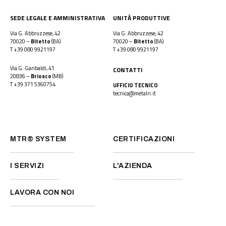
SEDE LEGALE E AMMINISTRATIVA
UNITÀ PRODUTTIVE
Via G. Abbruzzese, 42
Via G. Abbruzzese, 42
70020 –
Bitetto
(BA)
70020 –
Bitetto
(BA)
T
+39 080 9921197
T
+39 080 9921197
Via G. Garibaldi, 41
CONTATTI
20836 –
Briosco
(MB)
T
+39 371 5360754
UFFICIO TECNICO
tecnica@metalri.it
MTR® SYSTEM
CERTIFICAZIONI
I SERVIZI
L'AZIENDA
LAVORA CON NOI