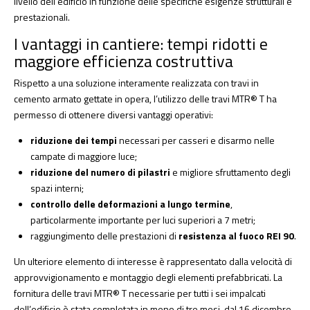
livello dell’edificio in funzione delle specifiche esigenze strutturali e
prestazionali.
I vantaggi in cantiere: tempi ridotti e
maggiore efficienza costruttiva
Rispetto a una soluzione interamente realizzata con travi in
cemento armato gettate in opera, l’utilizzo delle travi MTR® T ha
permesso di ottenere diversi vantaggi operativi:
riduzione dei tempi
necessari per casseri e disarmo nelle
campate di maggiore luce;
riduzione del numero di pilastri
e migliore sfruttamento degli
spazi interni;
controllo delle deformazioni a lungo termine
,
particolarmente importante per luci superiori a 7 metri;
raggiungimento delle prestazioni di
resistenza al fuoco REI 90
.
Un ulteriore elemento di interesse è rappresentato dalla velocità di
approvvigionamento e montaggio degli elementi prefabbricati. La
fornitura delle travi MTR® T necessarie per tutti i sei impalcati
dell’edificio è stata completata in meno di tre mesi, dal 16 dicembre