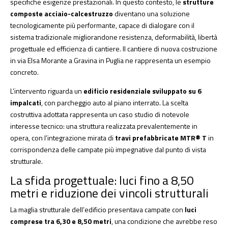
specifiche esigenze prestazionali. In questo contesto, le
strutture
composte acciaio-calcestruzzo
diventano una soluzione
tecnologicamente più performante, capace di dialogare con il
sistema tradizionale migliorandone resistenza, deformabilità, libertà
progettuale ed efficienza di cantiere. Il cantiere di nuova costruzione
in via Elsa Morante a Gravina in Puglia ne rappresenta un esempio
concreto.
L’intervento riguarda un
edificio residenziale sviluppato su 6
impalcati
, con parcheggio auto al piano interrato. La scelta
costruttiva adottata rappresenta un caso studio di notevole
interesse tecnico: una struttura realizzata prevalentemente in
opera, con l’integrazione mirata di
travi prefabbricate MTR® T
in
corrispondenza delle campate più impegnative dal punto di vista
strutturale.
La sfida progettuale: luci fino a 8,50
metri e riduzione dei vincoli strutturali
La maglia strutturale dell’edificio presentava campate con
luci
comprese tra 6,30 e 8,50 metri
, una condizione che avrebbe reso