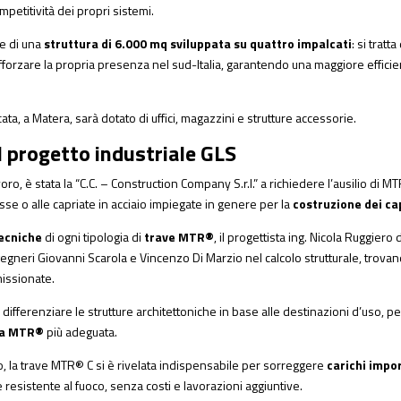
ompetitività dei propri sistemi.
ne di una
struttura di 6.000 mq sviluppata su quattro impalcati
: si trat
afforzare la propria presenza nel sud-Italia, garantendo una maggiore efficien
cata, a Matera, sarà dotato di uffici, magazzini e strutture accessorie.
l progetto industriale GLS
oro, è stata la “C.C. – Construction Company S.r.l.” a richiedere l’ausilio di
MT
sse o alle capriate in acciaio impiegate in genere per la
costruzione dei ca
tecniche
di ogni tipologia di
trave MTR®
, il progettista ing. Nicola Ruggiero
gneri Giovanni Scarola e Vincenzo Di Marzio nel calcolo strutturale, trovand
issionate.
differenziare le strutture architettoniche in base alle destinazioni d’uso, pe
ta MTR®
più adeguata.
, la
trave MTR® C
si è rivelata indispensabile per sorreggere
carichi impo
e resistente al fuoco, senza costi e lavorazioni aggiuntive.