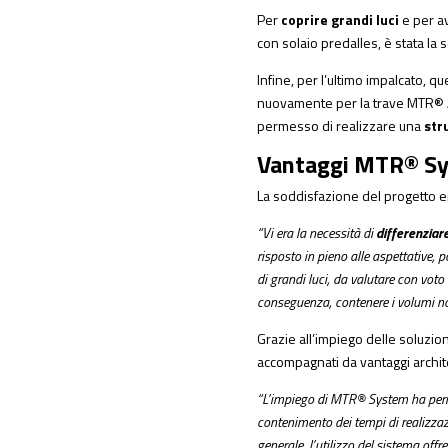
Per
coprire grandi luci
e per a
con solaio predalles, è stata la 
Infine, per l’ultimo impalcato, qu
nuovamente per la trave MTR® A s
permesso di realizzare una
str
Vantaggi MTR® Sy
La soddisfazione del progetto em
“Vi era la necessità di
differenziare
risposto in pieno alle aspettative, 
di grandi luci, da valutare con vot
conseguenza, contenere i volumi non 
Grazie all’impiego delle soluzi
accompagnati da vantaggi architet
“L’impiego di MTR® System ha perm
contenimento dei tempi di realizzazion
generale, l’utilizzo del sistema offre