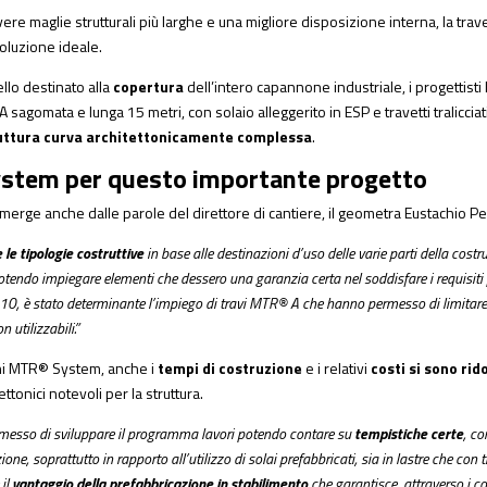
vere maglie strutturali più larghe e una migliore disposizione interna, la
trav
soluzione ideale.
ello destinato alla
copertura
dell’intero capannone industriale, i progettist
agomata e lunga 15 metri, con solaio alleggerito in ESP e travetti traliccia
uttura curva architettonicamente complessa
.
stem per questo importante progetto
erge anche dalle parole del direttore di cantiere, il geometra Eustachio Pe
 le tipologie costruttive
in base alle destinazioni d’uso delle varie parti della costr
potendo impiegare elementi che dessero una garanzia certa nel soddisfare i requisiti p
o 10, è stato determinante l’impiego di travi MTR® A che hanno permesso di limitare 
utilizzabili.”
oni MTR® System, anche i
tempi di costruzione
e i relativi
costi si sono rid
tonici notevoli per la struttura.
esso di sviluppare il programma lavori potendo contare su
tempistiche certe
, co
e, soprattutto in rapporto all’utilizzo di solai prefabbricati, sia in lastre che con tra
 il
vantaggio della prefabbricazione in stabilimento
che garantisce, attraverso i con