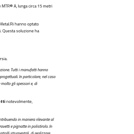
e MTR® A
, lunga circa 15 metri
i Metal.Ri hanno optato
ti. Questa soluzione ha
rsia.
uzione. Tutti i manufatti hanno
rogettuali. In particolare, nel caso
molto gli spessori e, di
otti
notevolmente,
ntribuendo in maniera rilevante al
vetti e pignatte in polistirolo. In
trolli strumentali, di realizzare