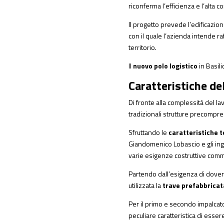
riconferma l’efficienza e l’alta c
Il progetto prevede l’edificazio
con il quale l’azienda intende r
territorio.
Il
nuovo polo logistico
in Basili
Caratteristiche de
Di fronte alla complessità del lav
tradizionali strutture precompre
Sfruttando le
caratteristiche 
Giandomenico Lobascio e gli inge
varie esigenze costruttive comm
Partendo dall’esigenza di dover 
utilizzata la
trave prefabbrica
Per il primo e secondo impalcato
peculiare caratteristica di esser