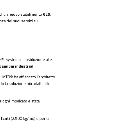
ta di un nuovo stabilimento
GLS
,
za dei suoi servizi sul
R® System
in sostituzione alle
pannoni industriali
.
 di MTR® ha affiancato l’architetto
o la soluzione più adatta alle
r ogni impalcato è stata
rtanti
(2.500 kg/mq) e per la