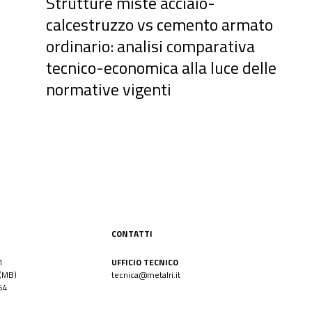
Strutture miste acciaio-
calcestruzzo vs cemento armato
ordinario: analisi comparativa
tecnico-economica alla luce delle
normative vigenti
CONTATTI
1
UFFICIO TECNICO
(MB)
tecnica@metalri.it
54