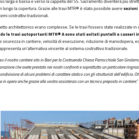
sso larga e bassa e verso la cappella del SS. Sacramento diventerà più strett
ri lungo la copertura. Grazie alle travi MTR® è stato possibile avere
sezioni 
emi costruttivi tradizionali.
etto architettonico erano complesse. Se le travi fossero state realizzate i
do le travi autoportanti MTR® A sono stati evitati puntelli e casseri i
 sicurezza in cantiere, velocità di esecuzione, riduzione di manodopera, ec
appresenta un’alternativa vincente al sistema costruttivo tradizionale.
sso il nostro cantiere sito in Bari per la Costruenda Chiesa Parrocchiale San Girola
orazione che avete prestato nei nostri confronti e soprattutto un particolare ringraz
ndivisione di alcuni problemi di carattere statico con gli strutturisti dell’edificio. O
a in opera anche grazie alla vostra assistenza con un tecnico preposto in cantiere.”