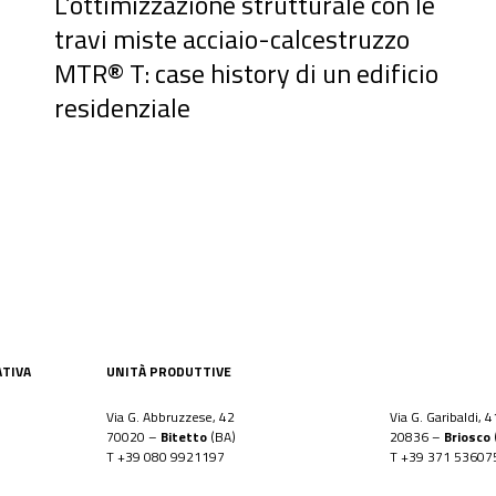
L’ottimizzazione strutturale con le
travi miste acciaio-calcestruzzo
MTR® T: case history di un edificio
residenziale
ATIVA
UNITÀ PRODUTTIVE
Via G. Abbruzzese, 42
Via G. Garibaldi, 4
70020 –
Bitetto
(BA)
20836 –
Briosco
T
+39 080 9921197
T
+39 371 53607