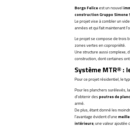
Borgo Felice
est un nouvel
imm
construction Gruppo Simone S
Le projet vise à combler un vi
années et qui fait maintenant l
Le projet se compose de trois b
zones vertes en copropriété.
Une structure aussi complexe, 
construction, dont certaines ont 
Système MTR® : le 
Pour ce projet résidentiel, le t
Pour les planchers surélevés, l
d'obtenir des
poutres de plan
armé.
De plus, étant donné les moind
l'avantage évident d'une
meille
intérieurs
; une valeur ajoutée 