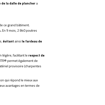
 de la dalle de plancher
a
e ce grand bâtiment.
.
En 9 mois, 2 840 poutres
e,
évitant
ainsi
le fardeau de
 légère, facilitant le
respect de
es MTR® permet également de
atériel provisoire (charpentes
ion qui répond le mieux aux
breux avantages en termes de