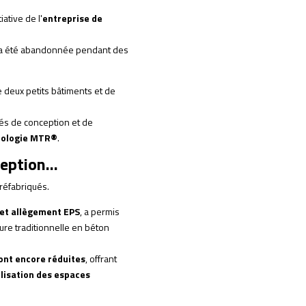
iative de l'
entreprise de
ui a été abandonnée pendant des
 deux petits bâtiments et de
tés de conception et de
nologie MTR®
.
eption...
réfabriqués.
 et allègement EPS
, a permis
ture traditionnelle en béton
sont encore réduites
, offrant
ilisation des espaces