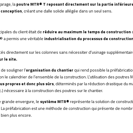
garage, la
poutre MTR® T reposant directement sur la partie inférieure
a conception
, créant une dalle solide allégée dans un seul sens.
ipales du client était de
réduire au maximum le temps de construction
d
R® a permis une véritable
industrialisation du processus de construction
és directement sur les colonnes sans nécessiter d'usinage supplémentair
r le site.
 de souligner l'
organisation du chantier
qui rend possible la préfabrication
on le calendrier de l'ensemble de la construction. L'utilisation des poutr
lus propres et donc plus sûrs
, déterminés par la réduction drastique du m
.) nécessaire à la construction des poutres sur le chantier.
de grande envergure, le
système MTR®
représente la solution de construct
t. La préfabrication est une méthode de construction qui présente de nom
t bien plus encore.