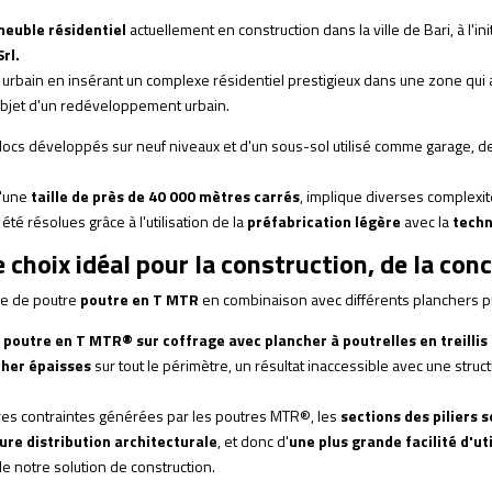
euble résidentiel
actuellement en construction dans la ville de Bari, à l'init
rl.
de urbain en insérant un complexe résidentiel prestigieux dans une zone q
'objet d'un redéveloppement urbain.
locs développés sur neuf niveaux et d'un sous-sol utilisé comme garage, de
d'une
taille de près de 40 000 mètres carrés
, implique diverses complexi
été résolues grâce à l'utilisation de la
préfabrication légère
avec la
tech
choix idéal pour la construction, de la conc
ype de poutre
poutre en T MTR
en combinaison avec différents planchers p
a
poutre en T MTR® sur coffrage avec plancher à poutrelles en treillis
cher épaisses
sur tout le périmètre, un résultat inaccessible avec une struc
res contraintes générées par les poutres MTR®, les
sections des piliers 
ure distribution architecturale
, et donc d'
une plus grande facilité d'ut
de notre solution de construction.