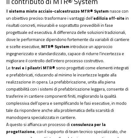
Il contributo di MTR® System
Il
sistema misto acciaio-calcestruzzo MTR® System
nasce con
un obiettivo preciso: trasformare i vantaggi dell’
edilizia off-site
in
risultati concreti, misurabili e soprattutto prevedibili in fase
progettuale ed esecutiva. A differenza delle soluzioni tradizionali,
dove le performance dipendono fortemente da variabili di cantiere
e scelte esecutive,
MTR® System
introduce un approccio
ingegnerizzato e standardizzato, capace di ridurre l’incertezza e
migliorare il controllo dell’intero processo costruttivo.
Le
travi e i pilastri MTR®
sono progettati come elementi integrati
e prefabbricati, riducendo al minimo le incertezze legate alla
realizzazione in opera. La prefabbricazione, unita alla piena
compatibilità con i sistemi di prefabbricazione leggera, consente di
trasferire in cantiere componenti finiti, migliorando la qualità
complessiva dell’opera e semplificando le fasi esecutive, in modo
tale da rispondere anche alla problematica della scarsità di
manodopera specializzata in cantiere.
A questo si affianca un processo di
consulenza per la
progettazione
, con il supporto di team tecnico specializzato, che