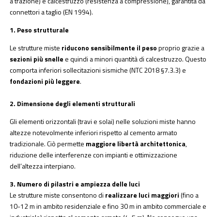
a trazione) e calcestruzzo (resistenza a compressione), garantita da
connettori a taglio (EN 1994).
1. Peso strutturale
Le strutture miste
riducono sensibilmente il peso
proprio grazie a
sezioni più snelle
e quindi a minori quantità di calcestruzzo. Questo
comporta inferiori sollecitazioni sismiche (NTC 2018 §7.3.3) e
fondazioni più leggere
.
2. Dimensione degli elementi strutturali
Gli elementi orizzontali (travi e solai) nelle soluzioni miste hanno
altezze notevolmente inferiori rispetto al cemento armato
tradizionale. Ciò permette
maggiore libertà architettonica
,
riduzione delle interferenze con impianti e ottimizzazione
dell’altezza interpiano.
3. Numero di pilastri e ampiezza delle luci
Le strutture miste consentono di
realizzare
luci maggiori
(fino a
10-12 m in ambito residenziale e fino 30 m in ambito commerciale e