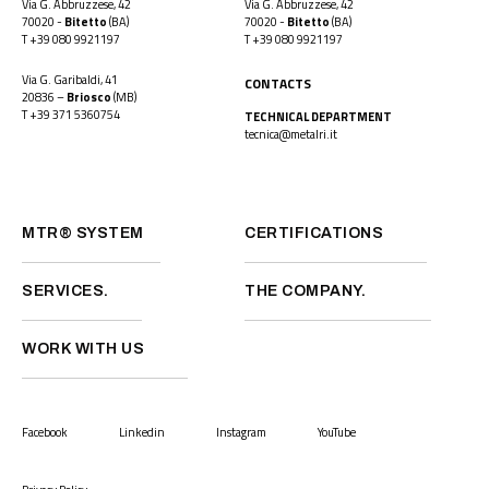
Via G. Abbruzzese, 42
Via G. Abbruzzese, 42
70020 -
Bitetto
(BA)
70020 -
Bitetto
(BA)
T
+39 080 9921197
T
+39 080 9921197
Via G. Garibaldi, 41
CONTACTS
20836 –
Briosco
(MB)
T
+39 371 5360754
TECHNICAL DEPARTMENT
tecnica@metalri.it
MTR® SYSTEM
CERTIFICATIONS
SERVICES.
THE COMPANY.
WORK WITH US
Facebook
Linkedin
Instagram
YouTube